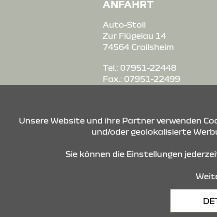
ANFAHRT
Auto-Stoll
Zur Flügelau 14
74564 Crailsheim
Tel.: 07951-22448
Fax.: 07951-22499
E-Mail:
r.stoll@autostoll.de
Unsere Website und ihre Partner verwenden Cook
und/oder geolokalisierte Werbu
Sie können die Einstellungen jederze
Weite
Datenschutz
Cookies
DE