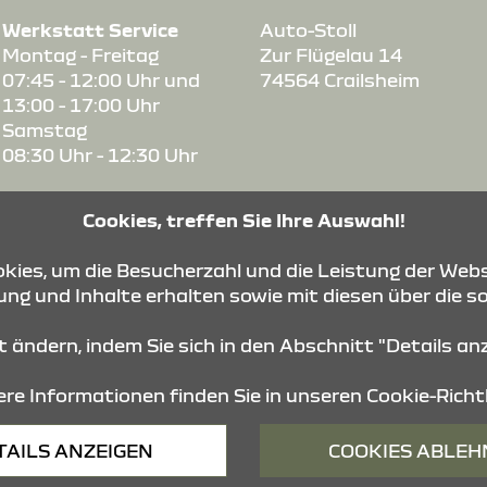
Werkstatt Service
Auto-Stoll
Montag - Freitag
Zur Flügelau 14
07:45 - 12:00 Uhr und
74564 Crailsheim
13:00 - 17:00 Uhr
Samstag
08:30 Uhr - 12:30 Uhr
Verkauf
Cookies, treffen Sie Ihre Auswahl!
Montag - Freitag
07:45 - 12:00 Uhr und
ies, um die Besucherzahl und die Leistung der Webs
13:00 - 18:00 Uhr
ng und Inhalte erhalten sowie mit diesen über die s
Samstag
09:00 Uhr - 13:00 Uhr
it ändern, indem Sie sich in den Abschnitt "Details a
re Informationen finden Sie in unseren
Cookie-Richtl
Barrierefreiheit
Impressum
© 2026 Dacia
TAILS ANZEIGEN
COOKIES ABLE