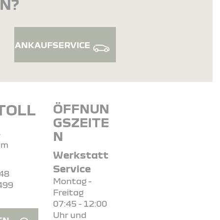
EN?
ANKAUFSERVICE
TOLL
ÖFFNUN
GSZEITE
4
N
im
Werkstatt
Service
448
Montag -
499
Freitag
07:45 - 12:00
Uhr und