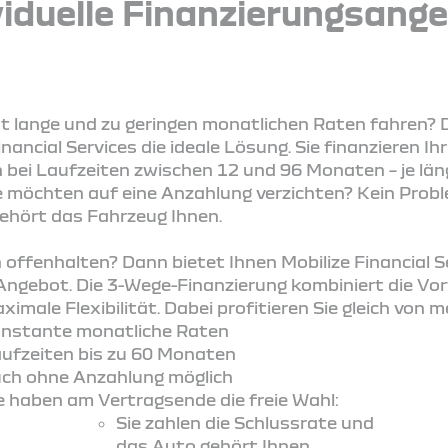
viduelle Finanzierungsang
st lange und zu geringen monatlichen Raten fahren? D
inancial Services die ideale Lösung. Sie finanzieren
bei Laufzeiten zwischen 12 und 96 Monaten – je läng
ie möchten auf eine Anzahlung verzichten? Kein Prob
gehört das Fahrzeug Ihnen.
en offenhalten? Dann bietet Ihnen Mobilize Financial 
Angebot. Die 3-Wege-Finanzierung kombiniert die Vor
imale Flexibilität. Dabei profitieren Sie gleich von m
nstante monatliche Raten
ufzeiten bis zu 60 Monaten
ch ohne Anzahlung möglich
e haben am Vertragsende die freie Wahl:
Sie zahlen die Schlussrate und
das Auto gehört Ihnen.