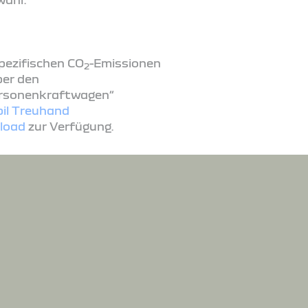
spezifischen CO
-Emissionen
2
ber den
ersonenkraftwagen“
il Treuhand
load
zur Verfügung.