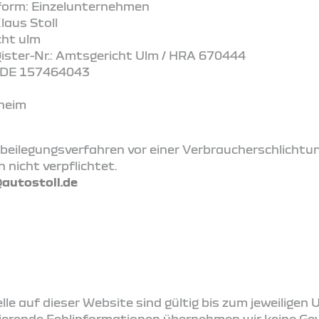
form: Einzelunternehmen
laus Stoll
cht ulm
gister-Nr.: Amtsgericht Ulm / HRA 670444
: DE 157464043
sheim
beilegungsverfahren vor einer Verbraucherschlichtu
h nicht verpflichtet.
@autostoll.de
le auf dieser Website sind gültig bis zum jeweiligen 
ierende Fehlinformationen übernehmen wir keine Ge