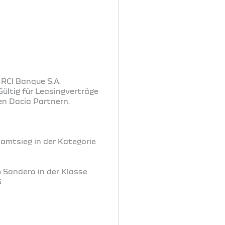
 RCI Banque S.A.
ültig für Leasingverträge
en Dacia Partnern.
samtsieg in der Kategorie
m Sandero in der Klasse
6