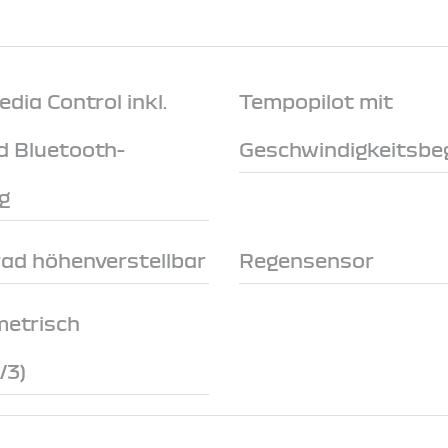
ia Control inkl.
Tempopilot mit
d Bluetooth-
Geschwindigkeitsbe
g
rad höhenverstellbar
Regensensor
metrisch
/3)