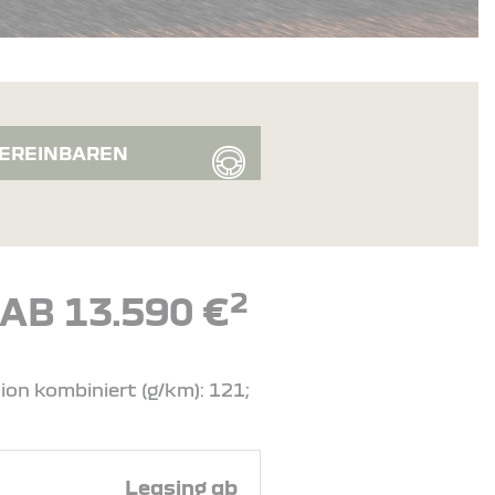
EREINBAREN
2
AB 13.590 €
ion kombiniert (g/km): 121;
Leasing ab