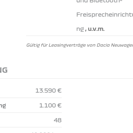
Freisprecheinricht
ng
, u.v.m.
Gültig für Leasingverträge von Dacia Neuwagen
NG
13.590 €
ng
1.100 €
48