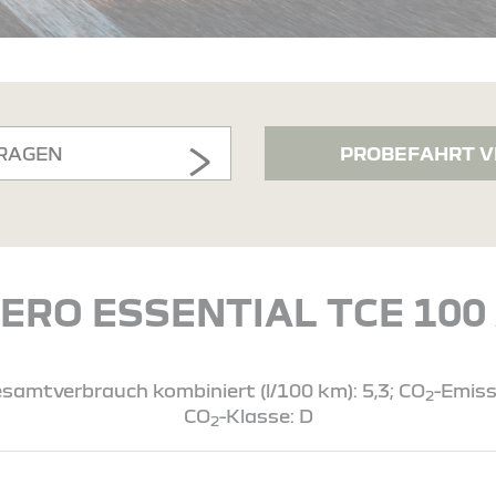
RAGEN
PROBEFAHRT V
ERO ESSENTIAL TCE 100 
samtverbrauch kombiniert (l/100 km): 5,3; CO
-Emiss
2
CO
-Klasse: D
2