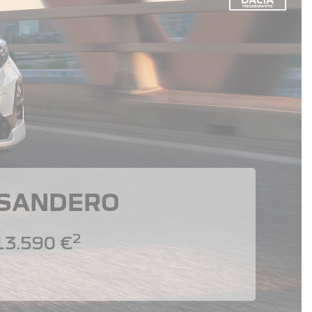
 SANDERO
2
13.590 €